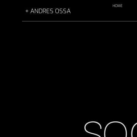
HOME
Publicidad y Marketing
+ ANDRES OSSA
andres ossa
Andres Ossa, Marketing
/
Redes Sociales
SO