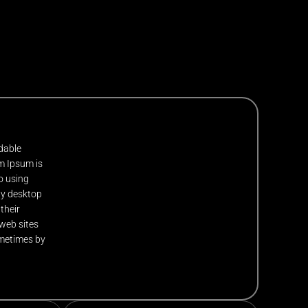
adable
em Ipsum is
to using
any desktop
their
 web sites
sometimes by