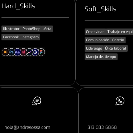
Hard_Skills
Soft_Skills
Illustrator
PhotoShop
Meta
Creatividad
Trabajo en equ
Facebook
Instagram
Comunicación
Criterio
Liderasgo
Ética laboral
Manejo del tiempo
hola@andresossa.com
313 683 5858